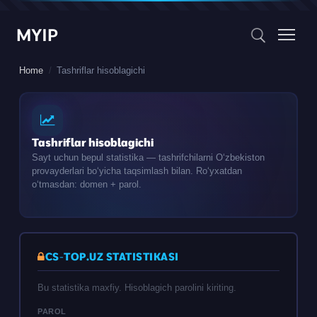
MYIP
Home
Tashriflar hisoblagichi
Tashriflar hisoblagichi
Sayt uchun bepul statistika — tashrifchilarni Oʻzbekiston
provayderlari boʻyicha taqsimlash bilan. Roʻyxatdan
oʻtmasdan: domen + parol.
CS-TOP.UZ STATISTIKASI
Bu statistika maxfiy. Hisoblagich parolini kiriting.
PAROL